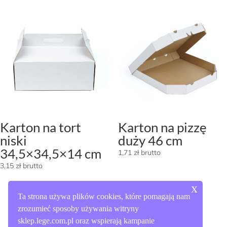
1
25,83 zł
014,75 zł
do
2
047,95 zł
Karton na tort
Karton na pizzę
niski
duży 46 cm
34,5×34,5×14 cm
1,71
zł
brutto
3,15
zł
brutto
x
Ta strona używa plików cookies, które pomagają nam
zrozumieć sposoby używania witryny
sklep.lege.com.pl oraz wspierają kampanie