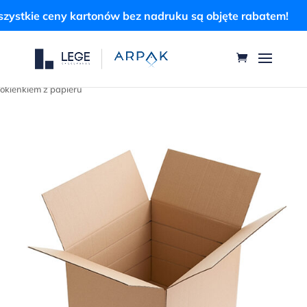
stkie ceny kartonów bez nadruku są objęte rabatem!
Strona główna
/
Uncategorized
/ Torebka fałdowa na pieczywo z
okienkiem z papieru