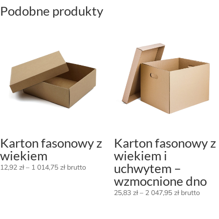
Podobne produkty
Karton fasonowy z
Karton fasonowy z
wiekiem
wiekiem i
uchwytem –
Zakres
12,92
zł
–
1 014,75
zł
brutto
wzmocnione dno
cen:
od
Zakres
25,83
zł
–
2 047,95
zł
brutto
12,92 zł
cen:
do
od