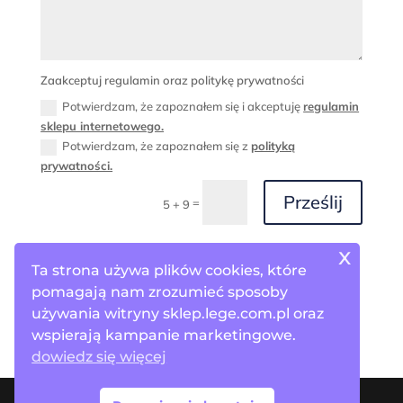
Zaakceptuj regulamin oraz politykę prywatności
Potwierdzam, że zapoznałem się i akceptuję
regulamin
sklepu internetowego.
Potwierdzam, że zapoznałem się z
polityką
prywatności.
Prześlij
=
5 + 9
x
Ta strona używa plików cookies, które
pomagają nam zrozumieć sposoby
używania witryny sklep.lege.com.pl oraz
wspierają kampanie marketingowe.
dowiedz się więcej