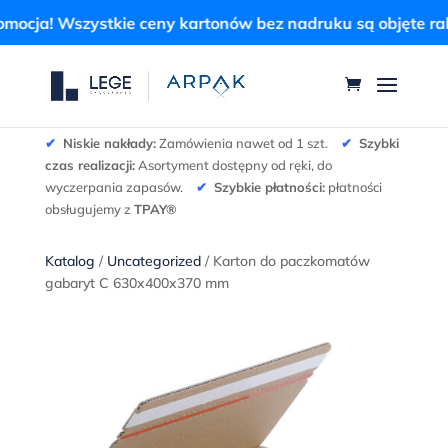
a! Wszystkie ceny kartonów bez nadruku są objęte rabate
✔
Niskie nakłady:
Zamówienia nawet od 1 szt.
✔
Szybki
czas realizacji:
Asortyment dostępny od ręki, do
wyczerpania zapasów.
✔
Szybkie płatności:
płatności
obsługujemy z
TPAY®
Katalog
/
Uncategorized
/ Karton do paczkomatów
gabaryt C 630x400x370 mm