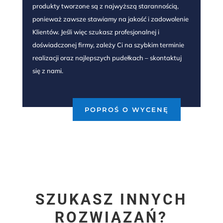
produkty tworzone są z najwyższą starannością,
ponieważ zawsze stawiamy na jakość i zadowolenie
Klientów. Jeśli więc szukasz profesjonalnej i
doświadczonej firmy, zależy Ci na szybkim terminie
realizacji oraz najlepszych pudełkach – skontaktuj
się z nami.
POPROŚ O WYCENĘ
SZUKASZ INNYCH
ROZWIĄZAŃ?