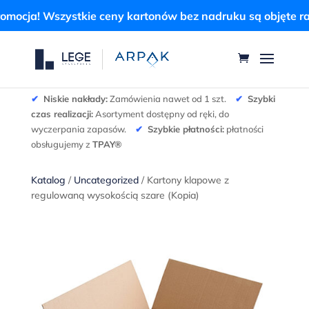
a! Wszystkie ceny kartonów bez nadruku są objęte rabate
✔
Niskie nakłady:
Zamówienia nawet od 1 szt.
✔
Szybki
czas realizacji:
Asortyment dostępny od ręki, do
wyczerpania zapasów.
✔
Szybkie płatności:
płatności
obsługujemy z
TPAY®
Katalog
/
Uncategorized
/ Kartony klapowe z
regulowaną wysokością szare (Kopia)