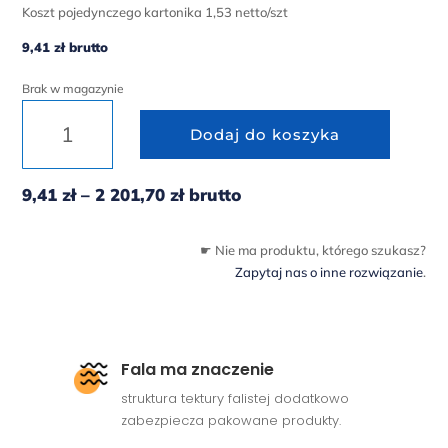
Koszt pojedynczego kartonika 1,53 netto/szt
9,41
zł
brutto
Brak w magazynie
ilość Kartony klapowe z regulowaną wysokością szare (Kopia)
Dodaj do koszyka
Zakres
9,41
zł
–
2 201,70
zł
brutto
cen:
od
☛ Nie ma produktu, którego szukasz?
9,41 zł
Zapytaj nas o inne rozwiązanie
.
do
2
201,70 zł
Fala ma znaczenie
struktura tektury falistej dodatkowo
zabezpiecza pakowane produkty.